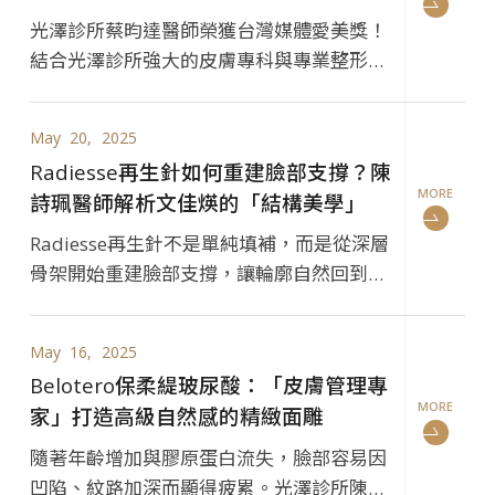
光澤診所蔡昀達醫師榮獲台灣媒體愛美獎！
結合光澤診所強大的皮膚專科與專業整形外
科，完善術後修復設備，提供隆乳、抽脂更
研發出精細眼整手術。
May
20
2025
Radiesse再生針如何重建臉部支撐？陳
MORE
詩珮醫師解析文佳煐的「結構美學」
Radiesse再生針不是單純填補，而是從深層
骨架開始重建臉部支撐，讓輪廓自然回到年
輕時的立體狀態。光澤診所陳詩珮醫師指
出，老化是支撐結構下垂，Radiesse的
May
16
2025
CaHA微晶球與膠原再生機制，可強化彈力
Belotero保柔緹玻尿酸：「皮膚管理專
網、改善鬆垮與凹陷，打造更精緻、更有精
MORE
家」打造高級自然感的精緻面雕
神的自然美感。
隨著年齡增加與膠原蛋白流失，臉部容易因
凹陷、紋路加深而顯得疲累。光澤診所陳詩