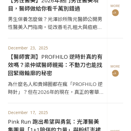
【男性醫美】2026年熱門男性醫美項
MORE
目，醫師做給你看千萬別錯過
男生保養怎麼做？光澤診所隋元醫師公開男
性醫美入門指南。從改善毛孔粗大與痘疤的
皮秒雷射，到雕塑下顎線與T字部位的微整
攻略，掌握三大重點，提升你的職場專業度
December
23
2025
與自信。
【醫師實測】PROFHILO 逆時針真的有
效嗎？梁仲斌醫師親揭：不動刀也能找
MORE
回緊緻輪廓的秘密
為什麼名人和貴婦圈都在瘋「PROFHILO 逆
時針」？但在2026年的現在，真正的奢華保
養講求的是Skin Quality膚質管理 與 自然的
緊緻感。
December
17
2025
Pink Run 跑出希望與勇氣：光澤醫美
集團用「1+1陪伴的力量」與粉紅澎裙