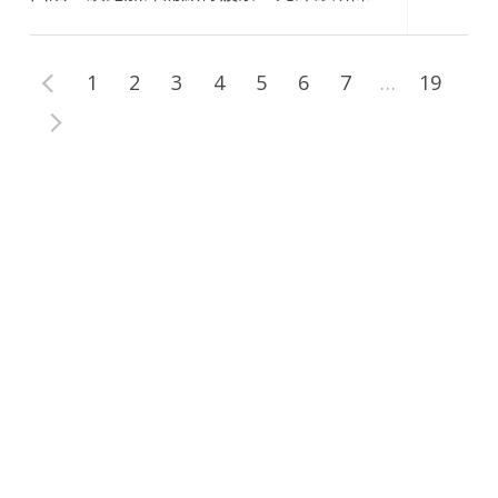
珮醫師推薦運用 Belotero保柔緹玻尿酸，透
過其專利的CPM親膚科技，自然融合肌膚、
1
2
3
4
5
6
7
…
19
提升支撐力，適合改善細紋、修飾輪廓與打
造澎潤光澤。搭配專業的「藝術面雕」設
計，安全自然地找回精緻立體感。