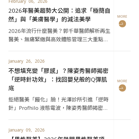
February
06
2026
適量填充、預留組織修復期的重要性。教你
2026年醫美趨勢大公開：追求「極簡自
如何避開「饅化臉」誤區，透過精準療程打
MORE
然」與「美膚醫學」的減法美學
造像全智賢般看不出痕跡的高階凍齡感。
2026年流行什麼醫美？郭千華醫師解析再生
醫美、無痛緊緻與高效體態管理三大重點，
愛美的你~不可錯過的美學新知
January
26
2026
不想填充變「膠感」？陳姿秀醫師揭密
「逆時針功效」：找回嬰兒般的Q彈肌
MORE
底
拒絕醫美「饅化」臉！光澤診所引進「逆時
針」Profhilo 液態電波，陳姿秀醫師揭密
2026 真正養膚新趨勢。
January
09
2026