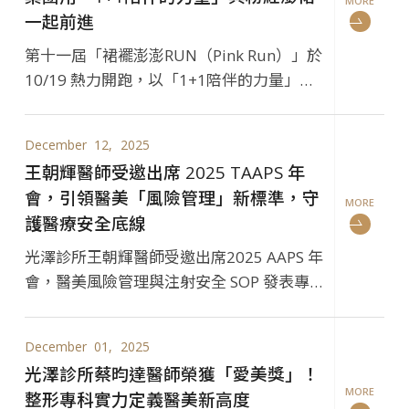
MORE
一起前進
第十一屆「裙襬澎澎RUN（Pink Run）」於
10/19 熱力開跑，以「1+1陪伴的力量」號
召上千名跑者為乳癌防治而跑。光澤醫美集
團設立公益互動攤位，並由曾文俊醫師完成
December
12
2025
10K 挑戰，用行動傳遞陪伴與支持。集團亦
王朝輝醫師受邀出席 2025 TAAPS 年
將攤位所得全數捐贈台灣癌症臨床研究發展
會，引領醫美「風險管理」新標準，守
基金會，讓每一步都成為希望與重建的力
MORE
護醫療安全底線
量。
光澤診所王朝輝醫師受邀出席2025 AAPS 年
會，醫美風險管理與注射安全 SOP 發表專業
見解。光澤診所堅持醫療安全底線，致力成
為您值得信賴的醫療守門人
December
01
2025
光澤診所蔡昀達醫師榮獲「愛美獎」！
MORE
整形專科實力定義醫美新高度