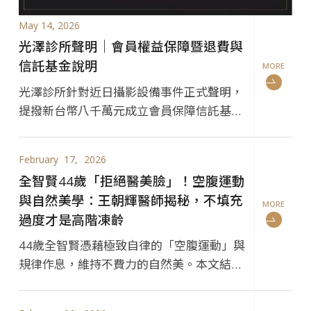
May 14, 2026
光澤診所聲明｜會員權益保障暨退費與
信託基金說明
MORE
光澤診所針對近日攝影設備事件正式聲明，
提撥新台幣八千萬元成立會員保障信託基
金，由專業律師與會計師監督管理，保障所
有會員權益。
February
17
2026
全智賢44歲「拒絕醫美臉」！空腹運動
與自然美學：王朝輝醫師揭秘，不填充
MORE
過度才是高階凍齡
44歲全智賢憑藉極致自律的「空腹運動」與
規律作息，維持不費力的自然美。本文結合
韓星保養哲學與王朝輝醫師的專業見解，深
度剖析頻繁施打低能量醫美的風險，並強調