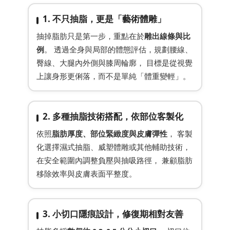
1. 不只抽脂，更是「藝術體雕」
抽掉脂肪只是第一步，重點在於
雕出線條與比
例
。 透過全身與局部的體態評估，規劃腰線、
臀線、大腿內外側與膝周輪廓， 目標是從視覺
上讓身形更俐落，而不是單純「體重變輕」。
2. 多種抽脂技術搭配，依部位客製化
依照
脂肪厚度、部位緊緻度與皮膚彈性
， 客製
化選擇濕式抽脂、威塑體雕或其他輔助技術，
在安全範圍內調整負壓與抽吸路徑， 兼顧脂肪
移除效率與皮膚表面平整度。
3. 小切口隱痕設計，修復期相對友善