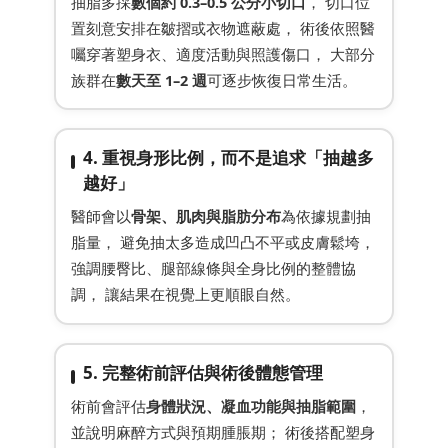
抽脂多採
數個約 0.3–0.5 公分小切口
， 切口位
置刻意安排在皺摺或衣物遮蔽處， 術後依照醫
囑穿著塑身衣、適度活動與照護傷口， 大部分
族群在
數天至 1–2 週
可逐步恢復日常生活。
4. 重視身形比例，而不是追求「抽越多
越好」
醫師會以
骨架、肌肉與脂肪分布
為依據規劃抽
脂量， 避免抽太多造成凹凸不平或皮膚鬆垮，
強調腰臀比、腿部線條與全身比例的整體協
調， 讓結果在視覺上更順眼自然。
5. 完整術前評估與術後體態管理
術前會評估
身體狀況、凝血功能與抽脂範圍
，
並說明麻醉方式與預期腫脹期； 術後搭配塑身