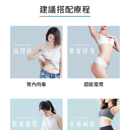
建議搭配療程
胃內肉毒
超能電漿