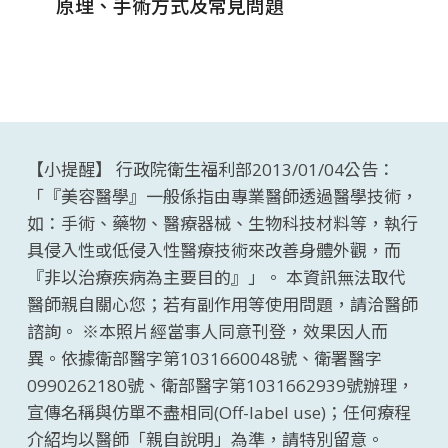
原理、手術方式及常見問題
術、
【小提醒】 行政院衛生福利部2013/01/04公告：
「『美容醫學』一般係指由專業醫師透過醫學技術，
如：手術、藥物、醫療器械、生物科技材料等，執行
具侵入性或低侵入性醫療技術來改善身體外觀，而
『非以治療疾病為主要目的』」。 本資訊無法取代
醫師親自關心您；若有副作用等使用問題，請洽醫師
諮詢。 ※本照片經當事人同意刊登，效果因人而
異。依據衛部醫字第1031660048號、衛署醫字
0990262180號、衛部醫字第1031662939號辦理，
宣傳名稱與仿單不盡相同(Off-label use)；任何療程
介紹均以醫師「親自說明」為準，請特別留意。