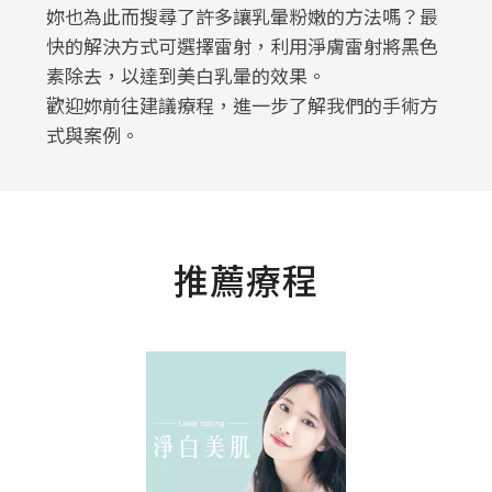
妳也為此而搜尋了許多讓乳暈粉嫩的方法嗎？最
快的解決方式可選擇雷射，利用淨膚雷射將黑色
素除去，以達到美白乳暈的效果。
歡迎妳前往建議療程，進一步了解我們的手術方
式與案例。
推薦療程