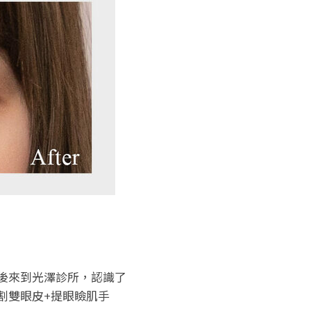
後來到光澤診所，認識了
割雙眼皮+提眼瞼肌手