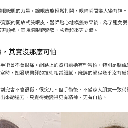
提眼瞼肌的力量，讓眼皮能輕鬆打開，眼睛瞬間變大變有神。
好寬版的開放式雙眼皮，醫師貼心地模擬效果後，為了避免雙
條更順暢，同時讓眼距變窄，臉看起來更立體。
慮，其實沒那麼可怕
是手術會不會很痛。網路上的資訊讓她有些害怕，特別是聽說
術室時，她發現醫師的技術相當細膩，麻醉的過程幾乎沒有感
皮割完會不會很假、很突兀。但手術後，不僅家人朋友一致稱
不出來動過刀，只覺得她變得更有精神、更有自信。