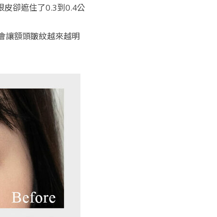
卻遮住了0.3到0.4公
會讓額頭皺紋越來越明