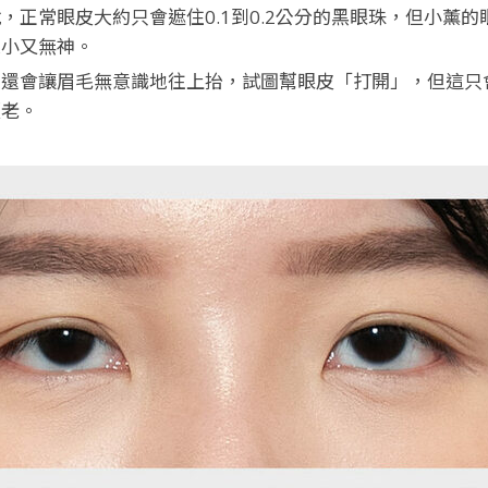
正常眼皮大約只會遮住0.1到0.2公分的黑眼珠，但小薰的眼皮
來小又無神。
力還會讓眉毛無意識地往上抬，試圖幫眼皮「打開」，但這只
顯老。