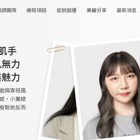
醫師團隊
療程項目
症狀困擾
美麗分享
最新消息
肌手
肌無力
與魅力
彩妝與穿搭風
感，小薰總
皮鬆弛反而