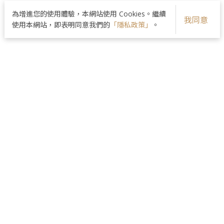
為增進您的使用體驗，本網站使用 Cookies。繼續
我同意
使用本網站，即表明同意我們的
「隱私政策」
。
品牌核心
醫師團隊
美麗分享
最新資訊
院所資訊
隱私政策
皮膚管理｜複合微整｜緊緻拉提｜整形外科｜
曲線雕塑｜女性保養