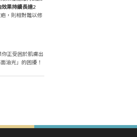
油效果持續長達2
痘疤，則相對難以修
果你正受困於肌膚出
滿面油光」的困擾！