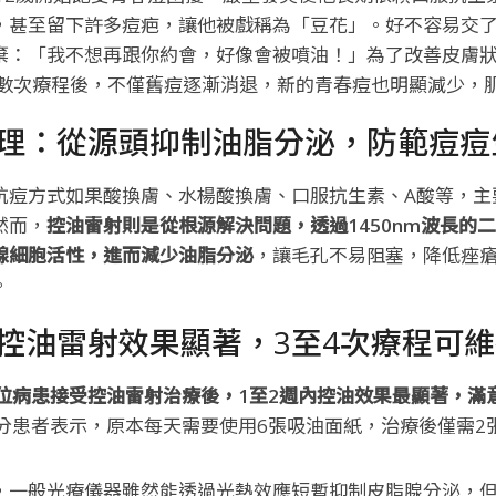
，甚至留下許多痘疤，讓他被戲稱為「豆花」。好不容易交
棄：「我不想再跟你約會，好像會被噴油！」為了改善皮膚
數次療程後，不僅舊痘逐漸消退，新的青春痘也明顯減少，
理：從源頭抑制油脂分泌，防範痘痘
抗痘方式如果酸換膚、水楊酸換膚、口服抗生素、A酸等，主
然而，
控油雷射則是從根源解決問題，透過1450nm波長的
腺細胞活性，進而減少油脂分泌
，讓毛孔不易阻塞，降低痤
。
控油雷射效果顯著，3至4次療程可維
0位病患接受控油雷射治療後，1至2週內控油效果最顯著，滿
分患者表示，原本每天需要使用6張吸油面紙，治療後僅需2
，一般光療儀器雖然能透過光熱效應短暫抑制皮脂腺分泌，但