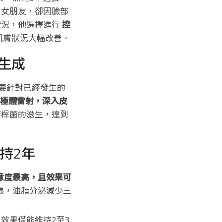
了女朋友，卻因臉部
狀況，他選擇進行
控
肌膚狀況大幅改善。
生成
要針對已經發生的
二極體雷射，深入皮
瘡桿菌的滋生，達到
持2年
意度最高，且效果可
張，油脂分泌減少三
效果僅能維持2至3