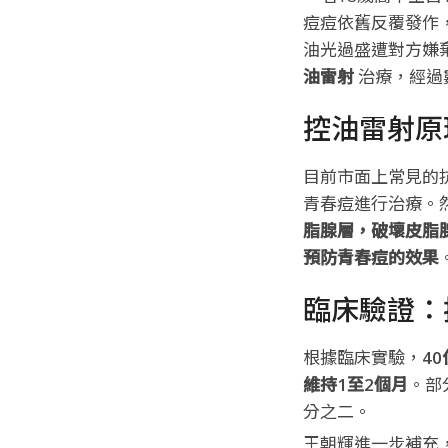
痘痘依舊反覆發作
油光過盛遭對方嫌
油雷射
治療，經過
控油雷射原
目前市面上常見的
青春痘進行治療。
脂腺層，破壞皮脂
預防青春痘的效果
臨床驗證：
根據臨床實驗，
4
維持1至2個月
。部
分之二。
王朝輝
進一步補充