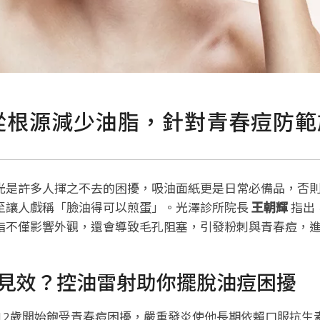
從根源減少油脂，針對青春痘防範
光是許多人揮之不去的困擾，吸油面紙更是日常必備品，否則
至讓人戲稱「臉油得可以煎蛋」。光澤診所院長
王朝輝
指出
脂不僅影響外觀，還會導致毛孔阻塞，引發粉刺與青春痘，
見效？控油雷射助你擺脫油痘困擾
自12歲開始飽受青春痘困擾，嚴重發炎使他長期依賴口服抗生