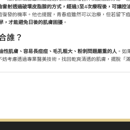
油雷射透過破壞皮脂腺的方式，經過3至4次療程後，可讓控
痘復發的機率。他也提醒，青春痘雖然可以治療，但若留下
早，才能避免日後的肌膚困擾
。
合誰？
油性肌膚、容易長痘痘、毛孔粗大、粉刺問題嚴重的人
。如
不妨考慮透過專業醫美技術，找回乾爽清透的肌膚，擺脫「