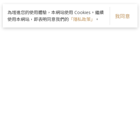
為增進您的使用體驗，本網站使用 Cookies。繼續
我同意
使用本網站，即表明同意我們的
「隱私政策」
。
品牌核心
醫師團隊
美麗分享
最新資訊
院所資訊
隱私政策
皮膚管理｜複合微整｜緊緻拉提｜整形外科｜
曲線雕塑｜女性保養